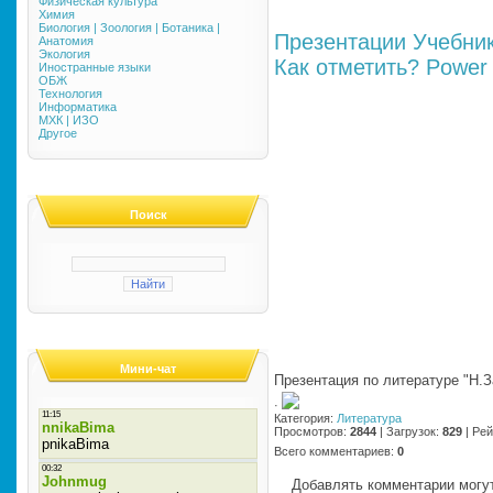
Физическая культура
Химия
Биология | Зоология | Ботаника |
Презентации
Учебни
Анатомия
Экология
Как отметить?
Power 
Иностранные языки
ОБЖ
Технология
Информатика
МХК | ИЗО
Другое
Поиск
Мини-чат
Презентация по литературе "Н.
·
Категория
:
Литература
Просмотров
:
2844
|
Загрузок
:
829
|
Рей
Всего комментариев
:
0
Добавлять комментарии могут