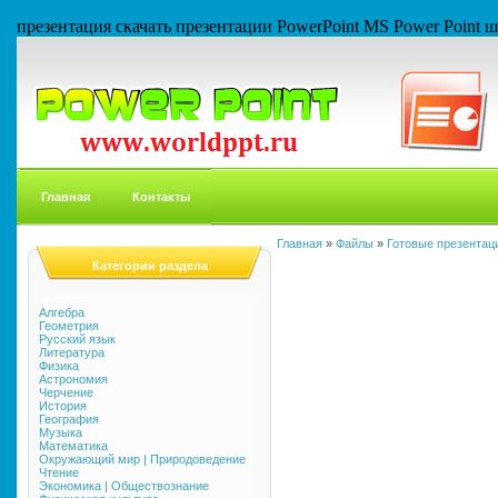
презентация скачать презентации PowerPoint MS Power Point
Главная
Контакты
Главная
»
Файлы
»
Готовые презентаци
Категории раздела
Алгебра
Геометрия
Русский язык
Литература
Физика
Астрономия
Черчение
История
География
Музыка
Математика
Окружающий мир | Природоведение
Чтение
Экономика | Обществознание