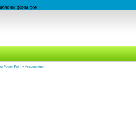
 шаблоны фоны фон
и Power Point
»
Астрономия