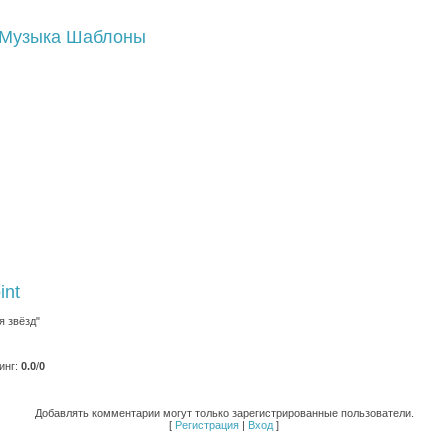
Музыка
Шаблоны
int
я звёзд"
инг
:
0.0
/
0
Добавлять комментарии могут только зарегистрированные пользователи.
[
Регистрация
|
Вход
]