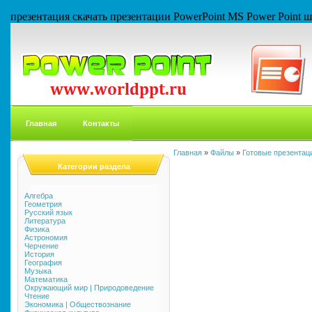
презентация скачать презентации PowerPoint MS Power Point
Главная
Контакты
Главная
»
Файлы
»
Готовые презентаци
Категории раздела
Алгебра
Геометрия
Русский язык
Литература
Физика
Астрономия
Черчение
История
География
Музыка
Математика
Окружающий мир | Природоведение
Чтение
Экономика | Обществознание