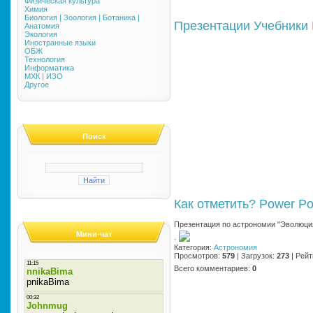
Физическая культура
Химия
Биология | Зоология | Ботаника |
Презентации
Учебники
Анатомия
Экология
Иностранные языки
ОБЖ
Технология
Информатика
МХК | ИЗО
Другое
Поиск
Как отметить?
Power Po
Презентация по астрономии "Эволюци
Мини-чат
·
Категория
:
Астрономия
Просмотров
:
579
|
Загрузок
:
273
|
Рейт
Всего комментариев
:
0