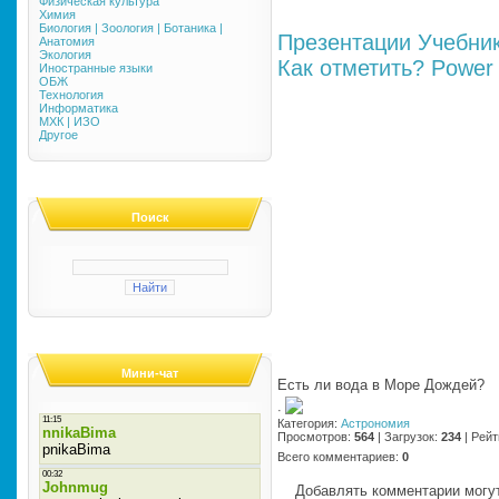
Физическая культура
Химия
Биология | Зоология | Ботаника |
Презентации
Учебни
Анатомия
Экология
Как отметить?
Power 
Иностранные языки
ОБЖ
Технология
Информатика
МХК | ИЗО
Другое
Поиск
Мини-чат
Есть ли вода в Море Дождей?
·
Категория
:
Астрономия
Просмотров
:
564
|
Загрузок
:
234
|
Рейт
Всего комментариев
:
0
Добавлять комментарии могут