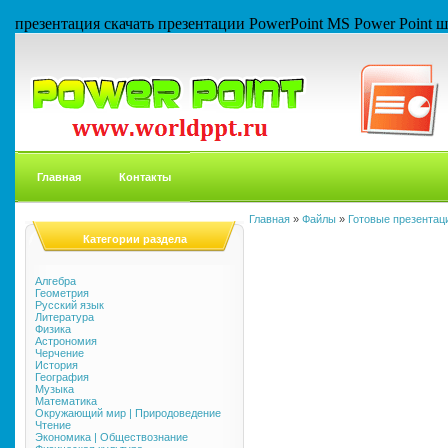
презентация скачать презентации PowerPoint MS Power Point
Главная
Контакты
Главная
»
Файлы
»
Готовые презентаци
Категории раздела
Алгебра
Геометрия
Русский язык
Литература
Физика
Астрономия
Черчение
История
География
Музыка
Математика
Окружающий мир | Природоведение
Чтение
Экономика | Обществознание