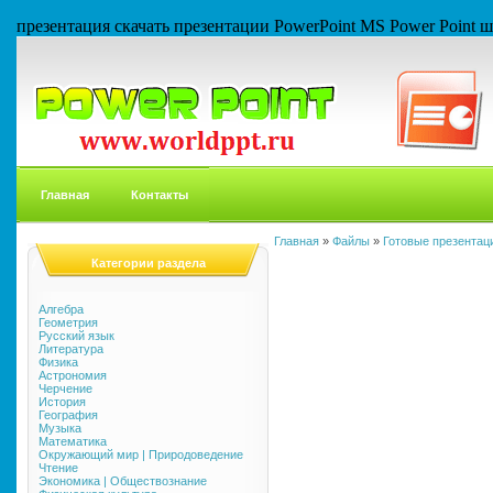
презентация скачать презентации PowerPoint MS Power Point
Главная
Контакты
Главная
»
Файлы
»
Готовые презентаци
Категории раздела
Алгебра
Геометрия
Русский язык
Литература
Физика
Астрономия
Черчение
История
География
Музыка
Математика
Окружающий мир | Природоведение
Чтение
Экономика | Обществознание