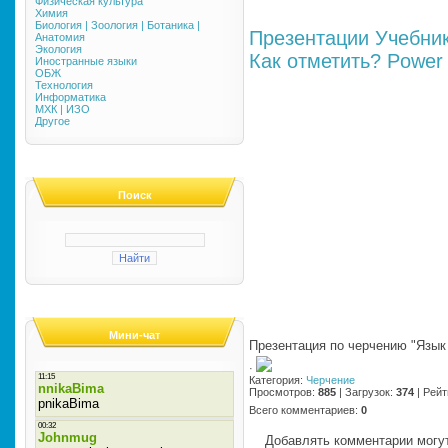
Физическая культура
Химия
Биология | Зоология | Ботаника |
Презентации
Учебни
Анатомия
Экология
Как отметить?
Power 
Иностранные языки
ОБЖ
Технология
Информатика
МХК | ИЗО
Другое
Поиск
Мини-чат
Презентация по черчению "Язык
·
Категория
:
Черчение
Просмотров
:
885
|
Загрузок
:
374
|
Рейт
Всего комментариев
:
0
Добавлять комментарии могут