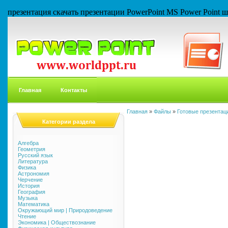
презентация скачать презентации PowerPoint MS Power Point
Главная
Контакты
Главная
»
Файлы
»
Готовые презентаци
Категории раздела
Алгебра
Геометрия
Русский язык
Литература
Физика
Астрономия
Черчение
История
География
Музыка
Математика
Окружающий мир | Природоведение
Чтение
Экономика | Обществознание