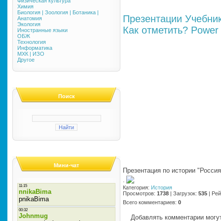
Физическая культура
Химия
Биология | Зоология | Ботаника |
Презентации
Учебни
Анатомия
Экология
Как отметить?
Power 
Иностранные языки
ОБЖ
Технология
Информатика
МХК | ИЗО
Другое
Поиск
Мини-чат
Презентация по истории "Россия
·
Категория
:
История
Просмотров
:
1738
|
Загрузок
:
535
|
Рей
Всего комментариев
:
0
Добавлять комментарии могут