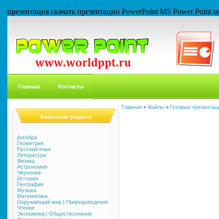
презентация скачать презентации PowerPoint MS Power Point
Главная
Контакты
Главная
»
Файлы
»
Готовые презентаци
Категории раздела
Алгебра
Геометрия
Русский язык
Литература
Физика
Астрономия
Черчение
История
География
Музыка
Математика
Окружающий мир | Природоведение
Чтение
Экономика | Обществознание