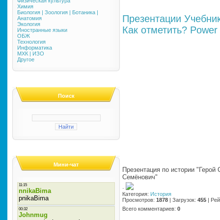
Физическая культура
Химия
Биология | Зоология | Ботаника |
Презентации
Учебни
Анатомия
Экология
Как отметить?
Power 
Иностранные языки
ОБЖ
Технология
Информатика
МХК | ИЗО
Другое
Поиск
Мини-чат
Презентация по истории "Герой
Семёнович"
·
Категория
:
История
Просмотров
:
1878
|
Загрузок
:
455
|
Рей
Всего комментариев
:
0