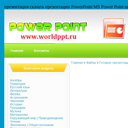
презентация скачать презентации PowerPoint MS Power Point
Главная
Контакты
Главная
»
Файлы
»
Готовые презентаци
Категории раздела
Алгебра
Геометрия
Русский язык
Литература
Физика
Астрономия
Черчение
История
География
Музыка
Математика
Окружающий мир | Природоведение
Чтение
Экономика | Обществознание